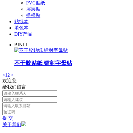
PVC贴纸
层层贴
摇摇贴
贴纸本
填色本
DIY产品
BINLI
不干胶贴纸 镭射字母贴
<
1
2
>
欢迎您
给我们留言
提 交
关于我们